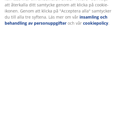
säkerställa en bra upplevelse när du besöker vår webbplats.
Cookies samlar in information om dig för att säkerställa
funktionalitet, statistik och relevant marknadsföring.
När vi accepterar marknadsföringscookies kommer vi att dela
dina webbläsardata med marknadsföringspartners (t.ex. Google
Meta och TikTok) för skräddarsydda och statiska annonser. Du
kan läsa mer om ändamålen under "Ändra" och välja att
återkalla ditt samtycke genom att klicka på cookie-ikonen.
Genom att klicka på "Acceptera alla" samtycker du till alla tre
syftena. Läs mer om vår
insamling och behandling av
personuppgifter
och vår
cookiepolicy
.