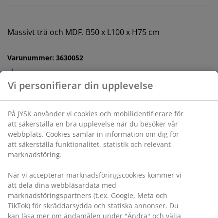
Massivt trä och MDF. B50 x L100 x H75 cm
Varunummer: 3630052
Monteringsanvisning
Specifikationer
Betyg
(
26
)
Vi personifierar din upplevelse
Leverans
På JYSK använder vi cookies och mobilidentifierare för att