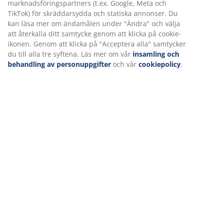
säkerställa en bra upplevelse när du besöker vår webbplats.
Cookies samlar in information om dig för att säkerställa
Betyg
funktionalitet, statistik och relevant marknadsföring.
(
19
)
När vi accepterar marknadsföringscookies kommer vi att dela
dina webbläsardata med marknadsföringspartners (t.ex.
Google, Meta och TikTok) för skräddarsydda och statiska
Leverans
annonser. Du kan läsa mer om ändamålen under "Ändra" och
välja att återkalla ditt samtycke genom att klicka på cookie-
ikonen. Genom att klicka på "Acceptera alla" samtycker du till
alla tre syftena. Läs mer om vår
insamling och behandling av
personuppgifter
och vår
cookiepolicy
.