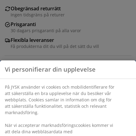
Obegränsad returrätt
Ingen tidsgräns på returer
Prisgaranti
30 dagars prisgaranti på alla varor
Flexibla leveranser
Få produkterna dit du vill på det sätt du vill
Stål. B80 x H81 x D26 cm
Varunummer: 3650200
Monteringsanvisning
Vi personifierar din upplevelse
Specifikationer
På JYSK använder vi cookies och mobilidentifierare för att