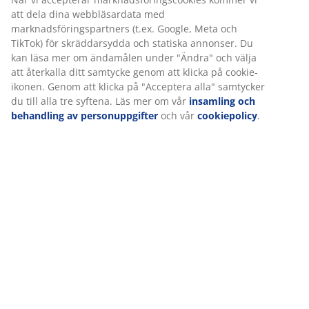
Vi personifierar din upplevelse
Specifikationer
På JYSK använder vi cookies och mobilidentifierare för att
säkerställa en bra upplevelse när du besöker vår webbplats.
Betyg
Cookies samlar in information om dig för att säkerställa
funktionalitet, statistik och relevant marknadsföring.
(
78
)
När vi accepterar marknadsföringscookies kommer vi att dela
dina webbläsardata med marknadsföringspartners (t.ex. Google
Leverans
Meta och TikTok) för skräddarsydda och statiska annonser. Du
kan läsa mer om ändamålen under "Ändra" och välja att
återkalla ditt samtycke genom att klicka på cookie-ikonen.
Genom att klicka på "Acceptera alla" samtycker du till alla tre
syftena. Läs mer om vår
insamling och behandling av
personuppgifter
och vår
cookiepolicy
.