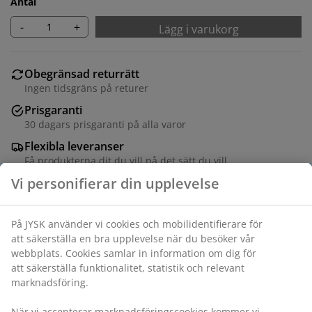
Antal
-
+
Lägg i varukorg
Obegränsad returrätt
Ingen tidsgräns på returer
Prisgaranti
30 dagars prisgaranti på alla varor
Flexibla leveranser
Få produkterna dit du vill på det sätt du vill
Matbord med bordsskiva i konstfanér med eklook och
matchande ben i stål. Ø120 x H75 cm
Varunummer: 3650203
Monteringsanvisning