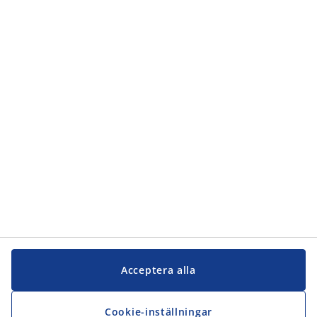
Kategorier
Kundservice
Kundservice
JYSK
JYSK
Kontakta oss
Följ JYSK