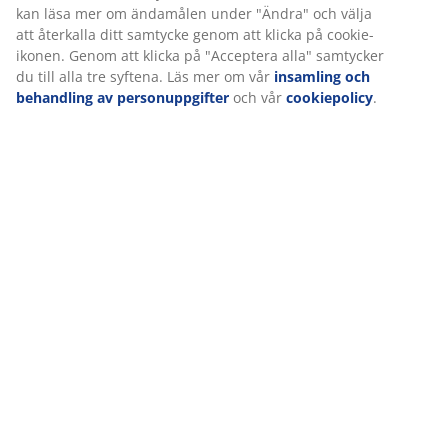
Leverans
Vi personifierar din upplevelse
På JYSK använder vi cookies och mobilidentifierare för att säkers
bra upplevelse när du besöker vår webbplats. Cookies samlar in
information om dig för att säkerställa funktionalitet, statistik oc
marknadsföring.
När vi accepterar marknadsföringscookies kommer vi att dela d
webbläsardata med marknadsföringspartners (t.ex. Google, Met
TikTok) för skräddarsydda och statiska annonser. Du kan läsa m
ändamålen under "Ändra" och välja att återkalla ditt samtycke 
klicka på cookie-ikonen. Genom att klicka på "Acceptera alla" sa
till alla tre syftena. Läs mer om vår
insamling och behandling a