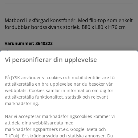
Matbord i ekfärgad konstfanér. Med flip-top som enkelt
fördubblar bordsskivans storlek. B80 x L80 x H76 cm
Varunummer: 3640323
Monteringsanvisning
Specifikationer
Betyg
(
38
)