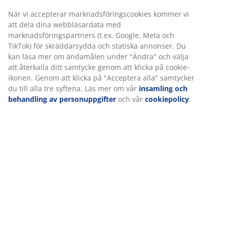
När vi accepterar marknadsföringscookies kommer vi
Varunummer: 3670451
att dela dina webbläsardata med
marknadsföringspartners (t.ex. Google, Meta och
Monteringsanvisning
TikTok) för skräddarsydda och statiska annonser. Du
kan läsa mer om ändamålen under "Ändra" och välja
att återkalla ditt samtycke genom att klicka på cookie-
ikonen. Genom att klicka på "Acceptera alla" samtycker
Specifikationer
du till alla tre syftena. Läs mer om vår
insamling och
behandling av personuppgifter
och vår
cookiepolicy
.
Betyg
(
9
)
Leverans