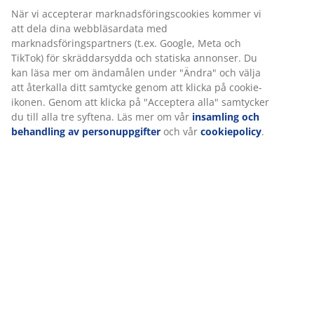
Vi personifierar din upplevelse
Detta set består av följande varor:
På JYSK använder vi cookies och mobilidentifierare för att
säkerställa en bra upplevelse när du besöker vår webbplats.
Specifikationer
Cookies samlar in information om dig för att säkerställa
funktionalitet, statistik och relevant marknadsföring.
När vi accepterar marknadsföringscookies kommer vi att dela
Betyg
dina webbläsardata med marknadsföringspartners (t.ex.
(
0
)
Google, Meta och TikTok) för skräddarsydda och statiska
annonser. Du kan läsa mer om ändamålen under "Ändra" och
välja att återkalla ditt samtycke genom att klicka på cookie-
ikonen. Genom att klicka på "Acceptera alla" samtycker du till
Leverans
alla tre syftena. Läs mer om vår
insamling och behandling av
personuppgifter
och vår
cookiepolicy
.