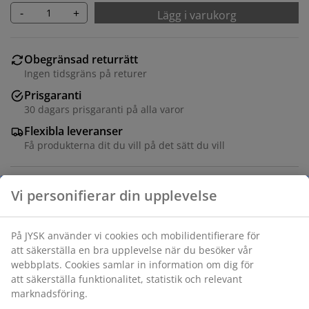
-
+
Lägg i varukorg
Obegränsad returrätt
Ingen tidsgräns på returer
Prisgaranti
30 dagars prisgaranti på alla varor
Flexibla leveranser
Få produkterna dit du vill på det sätt du vill
Bord: Massivt trä och MDF. Inkl. 2 klaffar som kan
förvaras under bordsskivan. B100 x L200/240/280 x H75
cm. Stol: Tygklädsel och massivt trä.
Varunummer: S000870