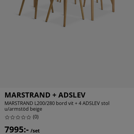
belvård
ebelysning
sektsnät
kan
ddmadrasser
lysning
nsterfilm
mping
rderober
drasskydd
shållsartiklar
rdinstänger och tillbehör
vrumsmöbler
ngramar
rnrum
tillbehör och sytråd
ngbotten med förvaring
ätt och stryk
ngbottnar
sdjur
rnmadrasser
rnsängar
MARSTRAND + ADSLEV
MARSTRAND L200/280 bord vit + 4 ADSLEV stol
u/armstöd beige
(
0
)
7995:-
/set