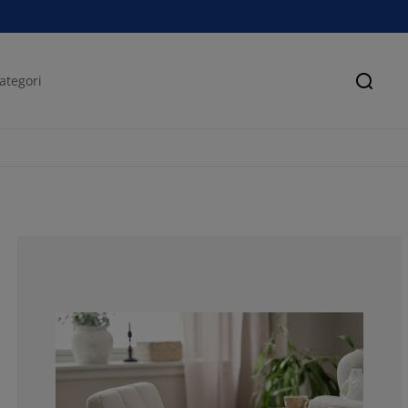
Sök
68.75%
15.625%