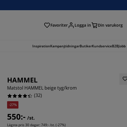
Favoriter
Logga in
Din varukorg
Inspiration
Kampanjtidningar
Butiker
Kundservice
B2B
Jobb
HAMMEL
Matstol HAMMEL beige tyg/krom
(
32
)
-27%
550:-
/st.
Lägsta pris 30 dagar:
749:- /st. (-27%)