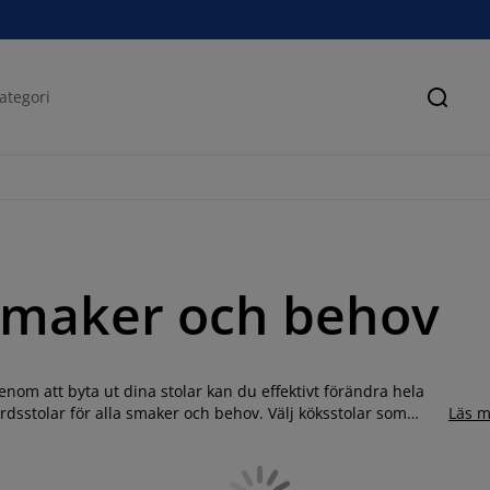
Sök
a smaker och behov
nom att byta ut dina stolar kan du effektivt förändra hela
rdsstolar för alla smaker och behov. Välj köksstolar som
Läs m
v harmoni. Vill du ha mindre, nätta stolar så du får plats med
de stolar med armstöd? Här hittar du matstolar i många olika
 och med trä- eller metallben. Välj mellan neutrala färger som