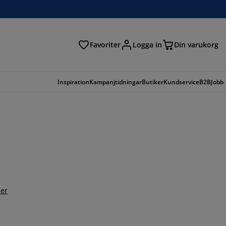
Favoriter
Logga in
Din varukorg
Inspiration
Kampanjtidningar
Butiker
Kundservice
B2B
Jobb
er