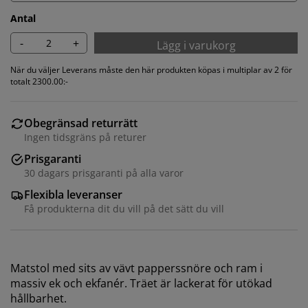
Antal
-
+
Lägg i varukorg
När du väljer Leverans måste den här produkten köpas i multiplar av 2 för
totalt 2300.00:-
Obegränsad returrätt
Ingen tidsgräns på returer
Prisgaranti
30 dagars prisgaranti på alla varor
Flexibla leveranser
Få produkterna dit du vill på det sätt du vill
Vi personifierar din upplevelse
På JYSK använder vi cookies och mobilidentifierare för
Matstol med sits av vävt papperssnöre och ram i
att säkerställa en bra upplevelse när du besöker vår
massiv ek och ekfanér. Träet är lackerat för utökad
webbplats. Cookies samlar in information om dig för
hållbarhet.
att säkerställa funktionalitet, statistik och relevant