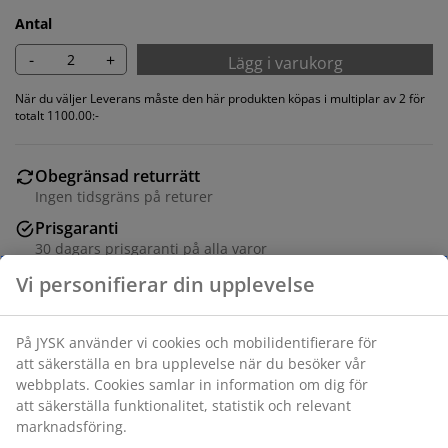
Antal
-
+
Lägg i varukorg
När du väljer Leverans måste den här produkten köpas i multiplar av 2 för
totalt 1100.00:-
Obegränsad returrätt
Ingen tidsgräns på returer
Prisgaranti
30 dagars prisgaranti på alla varor
Flexibla leveranser
Få produkterna dit du vill på det sätt du vill
Matstol med vadderad sits och svängt ryggstöd med
mörkbrun tygklädsel. Svarta ben i stål.
Varunummer: 3650220