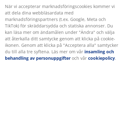
Monteringsanvisning
Specifikationer
Betyg
(
37
)
Leverans