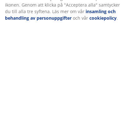
(t.ex. Google, Meta och TikTok) för skräddarsydda och
statiska annonser. Du kan läsa mer om ändamålen under
"Ändra" och välja att återkalla ditt samtycke genom att
klicka på cookie-ikonen. Genom att klicka på "Acceptera
alla" samtycker du till alla tre syftena. Läs mer om vår
insamling och behandling av personuppgifter
och vår
cookiepolicy
.