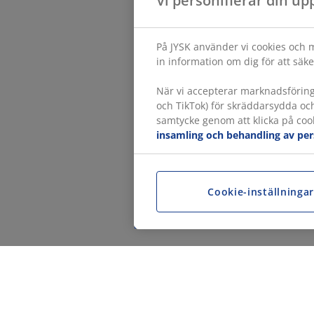
Vi personifierar din up
På JYSK använder vi cookies och m
in information om dig för att säke
När vi accepterar marknadsförin
och TikTok) för skräddarsydda oc
samtycke genom att klicka på cook
insamling och behandling av pe
Cookie-inställninga