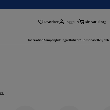
Favoriter
Logga in
Din varukorg
Inspiration
Kampanjtidningar
Butiker
Kundservice
B2B
Jobb
er