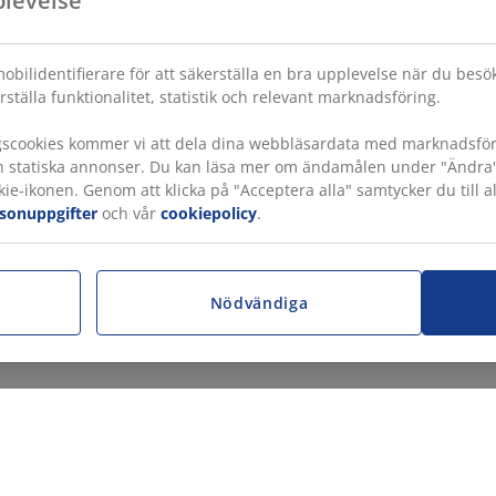
plevelse
obilidentifierare för att säkerställa en bra upplevelse när du bes
rställa funktionalitet, statistik och relevant marknadsföring.
gscookies kommer vi att dela dina webbläsardata med marknadsföri
h statiska annonser. Du kan läsa mer om ändamålen under "Ändra" oc
ie-ikonen. Genom att klicka på "Acceptera alla" samtycker du till a
rsonuppgifter
och vår
cookiepolicy
.
r
Nödvändiga