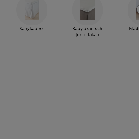
Sängkappor
Babylakan och
Mad
juniorlakan