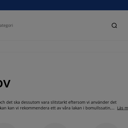
Sök
ov
 och det ska dessutom vara slitstarkt eftersom vi använder det
akan kan vi rekommendera ett av våra lakan i bomullssatin,
Läs m
os oss hittar du lakan för alla behov samt i olika mått, färger
attentäta lakan, stretchfrottélakan och kuvertlakan. Dra-på
an till barn hos oss. Ta en titt på vårt sortiment och läs