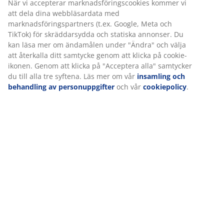
Specifikationer
Betyg
(
13
)
Om varumärket
Leverans
Vi personifierar din upplevelse