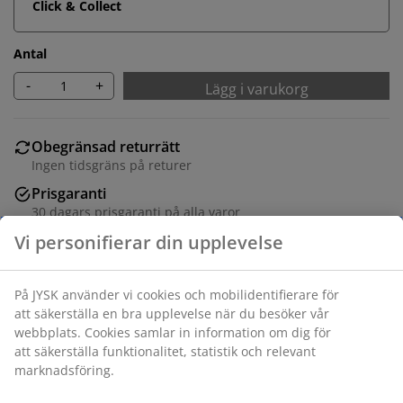
Click & Collect
Antal
-
+
Lägg i varukorg
Obegränsad returrätt
Ingen tidsgräns på returer
Prisgaranti
30 dagars prisgaranti på alla varor
Flexibla leveranser
Få produkterna dit du vill på det sätt du vill
Varunummer: 1417158