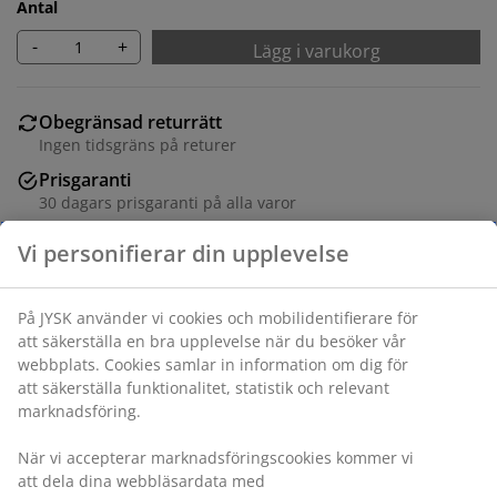
Antal
-
+
Lägg i varukorg
Obegränsad returrätt
Ingen tidsgräns på returer
Prisgaranti
30 dagars prisgaranti på alla varor
Flexibla leveranser
Få produkterna dit du vill på det sätt du vill
Varunummer: 1439001
Specifikationer