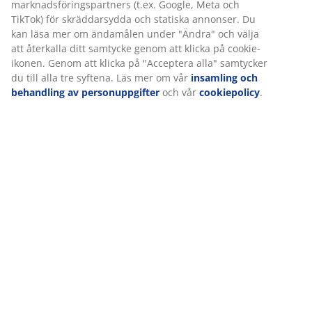
Betyg
(
155
)
Vi personifierar din upplevelse
Leverans
På JYSK använder vi cookies och mobilidentifierare för att säkers
en bra upplevelse när du besöker vår webbplats. Cookies samlar
information om dig för att säkerställa funktionalitet, statistik och
relevant marknadsföring.
När vi accepterar marknadsföringscookies kommer vi att dela d
webbläsardata med marknadsföringspartners (t.ex. Google, Met
och TikTok) för skräddarsydda och statiska annonser. Du kan läs
mer om ändamålen under "Ändra" och välja att återkalla ditt
samtycke genom att klicka på cookie-ikonen. Genom att klicka på
"Acceptera alla" samtycker du till alla tre syftena. Läs mer om vå
insamling och behandling av personuppgifter
och vår
cookiepo