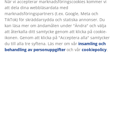
Specifikationer
När vi accepterar marknadsföringscookies kommer vi
att dela dina webbläsardata med
marknadsföringspartners (t.ex. Google, Meta och
TikTok) för skräddarsydda och statiska annonser. Du
Betyg
kan läsa mer om ändamålen under "Ändra" och välja
att återkalla ditt samtycke genom att klicka på cookie-
(
8
)
ikonen. Genom att klicka på "Acceptera alla" samtycker
du till alla tre syftena. Läs mer om vår
insamling och
behandling av personuppgifter
och vår
cookiepolicy
.
Om varumärket
Leverans