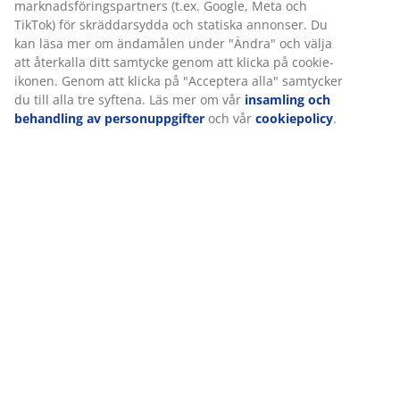
På JYSK använder vi cookies och mobilidentifierare för att
Betyg
säkerställa en bra upplevelse när du besöker vår webbplats.
Cookies samlar in information om dig för att säkerställa
(
120
)
funktionalitet, statistik och relevant marknadsföring.
När vi accepterar marknadsföringscookies kommer vi att dela
Leverans
dina webbläsardata med marknadsföringspartners (t.ex.
Google, Meta och TikTok) för skräddarsydda och statiska
annonser. Du kan läsa mer om ändamålen under "Ändra" och
välja att återkalla ditt samtycke genom att klicka på cookie-
ikonen. Genom att klicka på "Acceptera alla" samtycker du till
alla tre syftena. Läs mer om vår
insamling och behandling av
personuppgifter
och vår
cookiepolicy
.