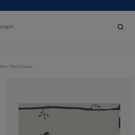
Sök
Mikro 150x210 natur
0%
0%