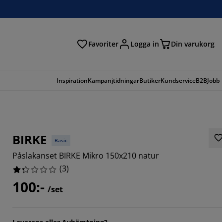
Favoriter
Logga in
Din varukorg
Inspiration
Kampanjtidningar
Butiker
Kundservice
B2B
Jobb
BIRKE
Basic
Påslakanset BIRKE Mikro 150x210 natur
(
3
)
100:-
/set