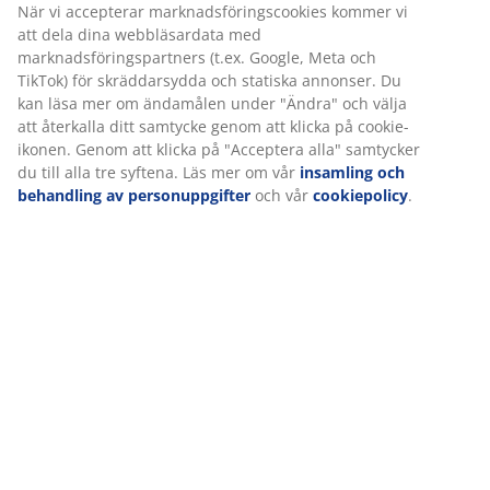
Varunummer: 3640432
Monteringsanvisning
Specifikationer
Vi personifierar din upplevelse
Betyg
(
47
)
På JYSK använder vi cookies och mobilidentifierare för att säkers
en bra upplevelse när du besöker vår webbplats. Cookies samlar
information om dig för att säkerställa funktionalitet, statistik och
relevant marknadsföring.
Leverans
När vi accepterar marknadsföringscookies kommer vi att dela d
webbläsardata med marknadsföringspartners (t.ex. Google, Met
TikTok) för skräddarsydda och statiska annonser. Du kan läsa m
ändamålen under "Ändra" och välja att återkalla ditt samtycke
att klicka på cookie-ikonen. Genom att klicka på "Acceptera alla"
samtycker du till alla tre syftena. Läs mer om vår
insamling och