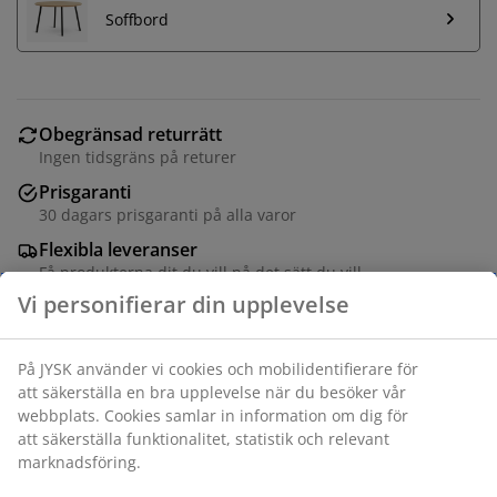
Soffbord
Obegränsad returrätt
Ingen tidsgräns på returer
Prisgaranti
30 dagars prisgaranti på alla varor
Flexibla leveranser
Få produkterna dit du vill på det sätt du vill
6-sits soffa med tygklädsel. Soffan görs enkelt om till en
säng. Sitt- och ryggdynor i skum. Med förvaring. Kan ej
spegelvändas. Sovyta 140x265 cm. B294 x H80 x
D84/201 cm