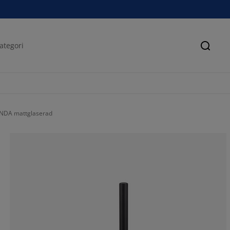
Sök
UNDA mattglaserad
61.5384615384
23.0769230769