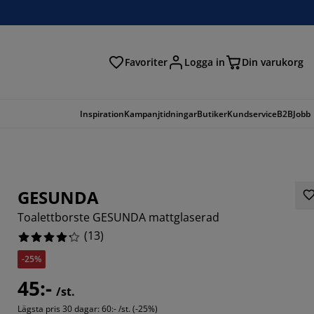
Favoriter
Logga in
Din varukorg
Inspiration
Kampanjtidningar
Butiker
Kundservice
B2B
Jobb
GESUNDA
Toalettborste GESUNDA mattglaserad
(
13
)
-25%
6154%
45:-
/st.
23077%
Lägsta pris 30 dagar:
60:- /st. (-25%)