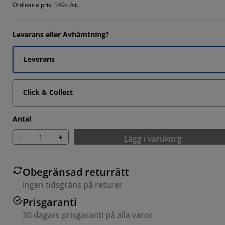
Ordinarie pris:
149:- /st.
76925%
Leverans eller Avhämtning?
76925%
Leverans
Click & Collect
Antal
-
+
Lägg i varukorg
Obegränsad returrätt
Ingen tidsgräns på returer
Prisgaranti
30 dagars prisgaranti på alla varor