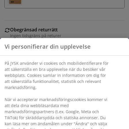
Obegränsad returrätt
Ingen tidsgräns på returer
Prisgaranti
30 dagars prisgaranti på alla varor
Flexibla leveranser
Få produkterna dit du vill på det sätt du vill
Ljusslinga för inomhusbruk. 10 LED. Varmvitt ljus. Med
timer. Exkl. batterier. 4,5 m ljus + 0,3 m sladd
Varunummer: 4912433
Märkning