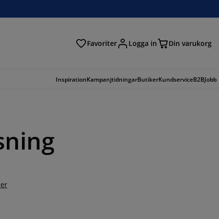
Favoriter
Logga in
Din varukorg
Inspiration
Kampanjtidningar
Butiker
Kundservice
B2B
Jobb
sning
er