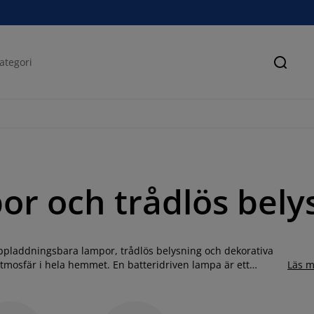
Sök
or och trådlös bely
 uppladdningsbara lampor, trådlös belysning och dekorativa
mosfär i hela hemmet. En batteridriven lampa är ett
Läs m
jus helt utan sladdar eller behov av ett eluttag. Tack vare den
rdagsrum och sovrum till hall, uterum och
balkong
eller varför
 JYSK även ett stort utbud av batteridrivna ljusslingor och