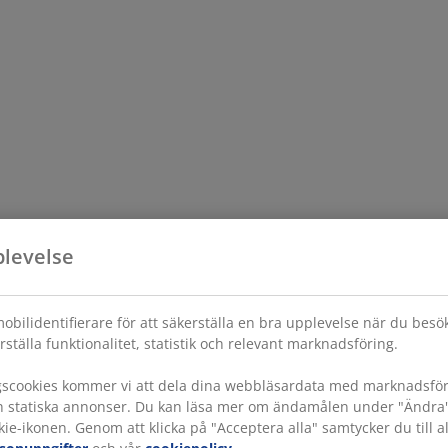
plevelse
obilidentifierare för att säkerställa en bra upplevelse när du bes
rställa funktionalitet, statistik och relevant marknadsföring.
gscookies kommer vi att dela dina webbläsardata med marknadsföri
h statiska annonser. Du kan läsa mer om ändamålen under "Ändra" oc
ie-ikonen. Genom att klicka på "Acceptera alla" samtycker du till a