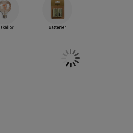
. En ljusslinga inomhus är ett enkelt sätt att skapa en
spegel
eller på en hylla. I sortimentet hittar du även en
t behöva tänka på närheten till ett eluttag. Köp dina favoriter
uskällor
Batterier