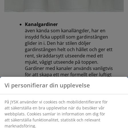
Kanalgardiner
även kända som kanallängder, har en
insydd ficka upptill som gardinstången
glider in i. Den här stilen döljer
gardinstången helt och hållet och ger ett
rent, skräddarsytt utseende med ett
mjukt, vågigt utseende på toppen.
Gardiner med kanaler används vanligtvis
för att skapa ett mer formellt eller luftigt
utseende.
Vi personifierar din upplevelse
På JYSK använder vi cookies och mobilidentifierare för
att säkerställa en bra upplevelse när du besöker vår
webbplats. Cookies samlar in information om dig för
att säkerställa funktionalitet, statistik och relevant
marknadsföring.