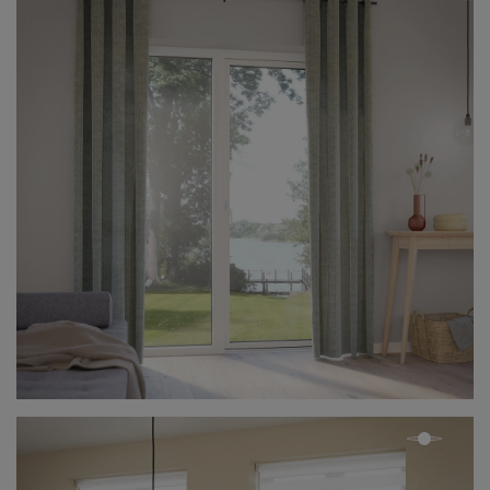
pågåen