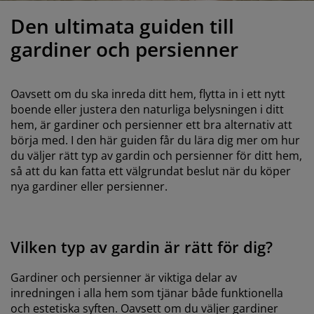
öbelvård
tebelysning
nsektsnät
akan
äddmadrasser
elysning
Den ultimata guiden till
önsterfilm
amping
arderober
adrasskydd
ushållsartiklar
gardiner och persienner
ardinstänger och tillbehör
ovrumsmöbler
ängramar
arnrum
Oavsett om du ska inreda ditt hem, flytta in i ett nytt
ytillbehör och sytråd
ängbotten med förvaring
vätt och stryk
boende eller justera den naturliga belysningen i ditt
hem, är gardiner och persienner ett bra alternativ att
börja med. I den här guiden får du lära dig mer om hur
ängbottnar
usdjur
du väljer rätt typ av gardin och persienner för ditt hem,
så att du kan fatta ett välgrundat beslut när du köper
arnmadrasser
nya gardiner eller persienner.
arnsängar
Vilken typ av gardin är rätt för dig?
Gardiner och persienner är viktiga delar av
inredningen i alla hem som tjänar både funktionella
och estetiska syften. Oavsett om du väljer gardiner