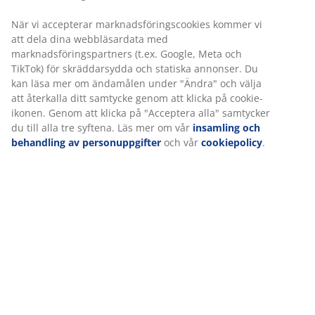
När vi accepterar marknadsföringscookies kommer vi
att dela dina webbläsardata med
marknadsföringspartners (t.ex. Google, Meta och
TikTok) för skräddarsydda och statiska annonser. Du
kan läsa mer om ändamålen under "Ändra" och välja
att återkalla ditt samtycke genom att klicka på cookie-
ikonen. Genom att klicka på "Acceptera alla" samtycker
du till alla tre syftena. Läs mer om vår
insamling och
behandling av personuppgifter
och vår
cookiepolicy
.
Vanliga material för gardiner
Bomull
Bomull är ett populärt val för gardiner på grund
av dess mångsidighet och naturliga utseende.
Den är lättskött och finns i olika vävar och
mönster. Bomullsgardiner är perfekta för både
avslappnade och formella hem.
Polyester och polyesterblandningar
Gardiner tillverkade av polyester är hållbara,