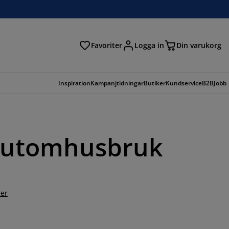
Favoriter
Logga in
Din varukorg
Inspiration
Kampanjtidningar
Butiker
Kundservice
B2B
Jobb
r utomhusbruk
er