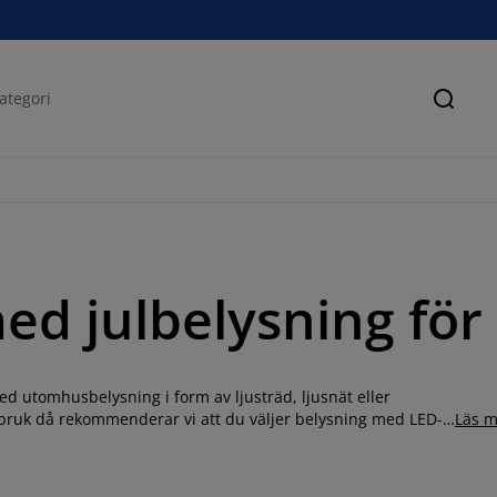
Sök
ed julbelysning fö
ed utomhusbelysning i form av ljusträd, ljusnät eller
usbruk då rekommenderar vi att du väljer belysning med LED-
Läs m
h plånbok. Du kanske även vill satsa på ett vackert ljusträd
räcket? Hos oss hittar du utomhusbelysning för julens alla
sträd för utomhusbruk i olika längder och storlekar. Vill du