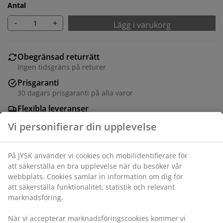
Antal
-
+
Lägg i varukorg
Obegränsad returrätt
Ingen tidsgräns på returer
Prisgaranti
30 dagars prisgaranti på alla varor
Flexibla leveranser
Få produkterna dit du vill på det sätt du vill
Varunummer: 1452501
Specifikationer