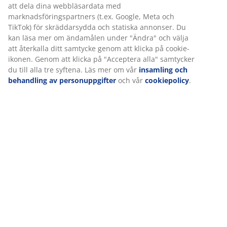
Betyg
(
2
)
Om varumärket
Leverans