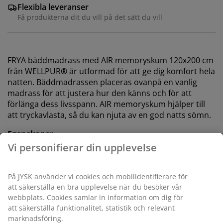
Flexibla leveranser
Få produkterna dit du vill på det sätt du vill
FRYA bäddmadrass med AIR memoryskum 120x200 cm
från WELLPUR
®
är utformad för att ge dig komfort hela
natten. Bäddmadrassen placeras ovanpå en vanlig
madrass för att justera hur den känns och för att
förlänga dess livsspann. AIR memoryskum hjälper till
att tryckavlasta, så du kan njuta av en god natts sömn.
Egenskaper
Storlek:
B120 x L200 cm. Höjd: 4,5 cm
AIR memoryskum:
Tryckavlastande och elastisk
OEKO-TEX® STANDARD 100:
Testad för skadliga
ämnen
Tvättbart överdrag:
Överdraget är avtagbart och