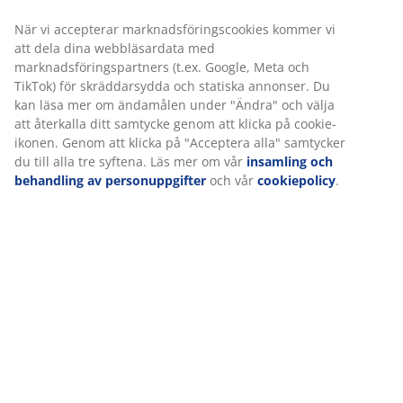
kan tvättas i 60°C
WELLPUR®:
Skandinaviskt varumärke inom
sovprodukter, exklusivt tillgängligt hos JYSK
AIR memoryskum
AIR memoryskum formar sig exakt efter din kropps
konturer och fördelar din vikt jämnt vilket hjälper till att
minska trycket på dina muskler och leder. Dessutom
påverkas inte AIR memoryskum av rumstemperaturen
så det förblir elastiskt och stödjande även i en sval
sovmiljö.
OEKO-TEX® STANDARD 100
Denna bäddmadrass är OEKO-TEX® STANDARD 100-
certifierad. Det innebär att varje del av produkten, från
tyger och fyllningar till trådar och dragkedjor, testas av
oberoende OEKO-TEX®-institut och uppfyller strikta
gränsvärden för skadliga ämnen.
Tvättbart överdrag