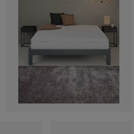
3.982300884955
4.424778761061
17.69911504424