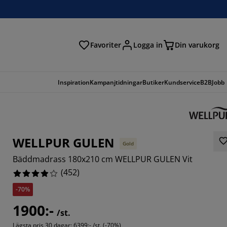
Favoriter
Logga in
Din varukorg
Inspiration
Kampanjtidningar
Butiker
Kundservice
B2B
Jobb
WELLPUR GULEN
Gold
Bäddmadrass 180x210 cm WELLPUR GULEN Vit
(
452
)
-70%
248%
1900:-
/st.
2035%
Lägsta pris 30 dagar:
6399:- /st. (-70%)