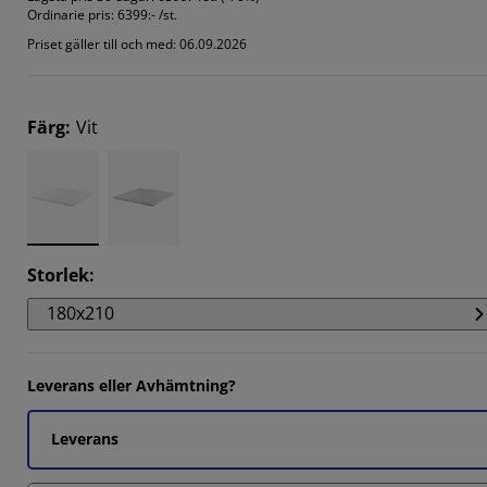
Ordinarie pris:
6399:- /st.
752%
Priset gäller till och med: 06.09.2026
947%
7787%
Färg
:
Vit
Storlek
:
180x210
Leverans eller Avhämtning?
Leverans