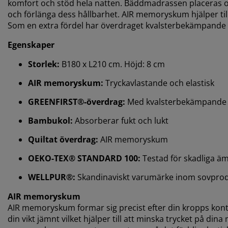
komfort och stöd hela natten. Bäddmadrassen placeras 
och förlänga dess hållbarhet. AIR memoryskum hjälper till
Som en extra fördel har överdraget kvalsterbekämpande
Egenskaper
Storlek:
B180 x L210 cm. Höjd: 8 cm
AIR memoryskum:
Tryckavlastande och elastisk
GREENFIRST®-överdrag:
Med kvalsterbekämpande
Bambukol:
Absorberar fukt och lukt
Quiltat överdrag:
AIR memoryskum
OEKO-TEX® STANDARD 100:
Testad för skadliga ä
WELLPUR®:
Skandinaviskt varumärke inom sovprodukt
AIR memoryskum
AIR memoryskum formar sig precist efter din kropps kontu
din vikt jämnt vilket hjälper till att minska trycket på di