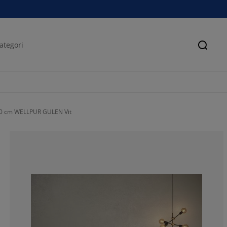
Sök
0 cm WELLPUR GULEN Vit
60.17699115044
13.71681415929