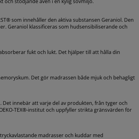
 och stödjande även i en kylig sovmiljö.
T® som innehåller den aktiva substansen Geraniol. Den
er. Geraniol klassificeras som hudsensibiliserande och
rberar fukt och lukt. Det hjälper till att hålla din
R memoryskum. Det gör madrassen både mjuk och behagligt
et innebär att varje del av produkten, från tyger och
 OEKO-TEX®-institut och uppfyller strikta gränsvärden för
 tryckavlastande madrasser och kuddar med