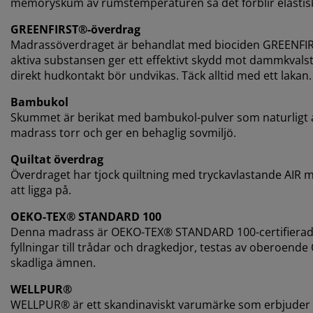
memoryskum av rumstemperaturen så det förblir elastiskt
GREENFIRST®-överdrag
Madrassöverdraget är behandlat med biociden GREENFIRS
aktiva substansen ger ett effektivt skydd mot dammkvalst
direkt hudkontakt bör undvikas. Täck alltid med ett lakan.
Bambukol
Skummet är berikat med bambukol-pulver som naturligt abso
madrass torr och ger en behaglig sovmiljö.
Quiltat överdrag
Överdraget har tjock quiltning med tryckavlastande AI
att ligga på.
OEKO-TEX® STANDARD 100
Denna madrass är OEKO-TEX® STANDARD 100-certifierad. D
fyllningar till trådar och dragkedjor, testas av oberoende
skadliga ämnen.
WELLPUR®
WELLPUR® är ett skandinaviskt varumärke som erbjuder