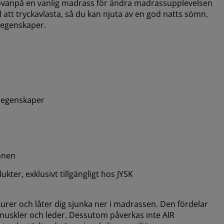
ovanpå en vanlig madrass för ändra madrassupplevelsen
 att tryckavlasta, så du kan njuta av en god natts sömn.
 egenskaper.
 egenskaper
mnen
er, exklusivt tillgängligt hos JYSK
rer och låter dig sjunka ner i madrassen. Den fördelar
na muskler och leder. Dessutom påverkas inte AIR