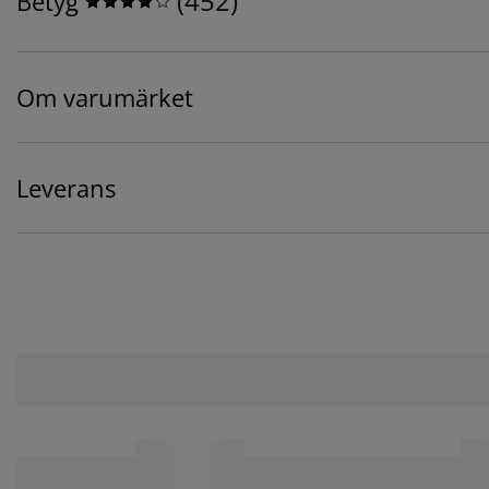
(
452
)
Betyg
Om varumärket
Leverans