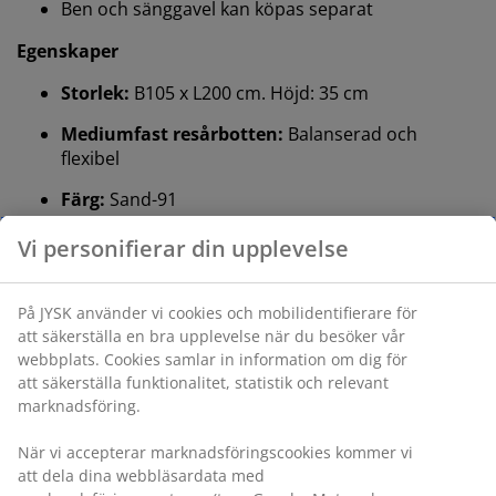
Ben och sänggavel kan köpas separat
Egenskaper
Storlek:
B105 x L200 cm. Höjd: 35 cm
Mediumfast resårbotten:
Balanserad och
flexibel
Färg:
Sand-91
OEKO-TEX® STANDARD 100:
Testad för skadliga
Vi personifierar din upplevelse
ämnen
FSC® Mix:
Trä och skogsbaserat material i den
På JYSK använder vi cookies och mobilidentifierare för
här produkten kommer från FSC®-certifierade,
att säkerställa en bra upplevelse när du besöker vår
återvunna eller andra kontrollerade källor
webbplats. Cookies samlar in information om dig för
att säkerställa funktionalitet, statistik och relevant
GREENFIRST®-överdrag:
Med
marknadsföring.
kvalsterbekämpande egenskaper
När vi accepterar marknadsföringscookies kommer vi
DREAMZONE®:
Kvalitetsmadrasser och sängar
att dela dina webbläsardata med
till ett rimligt pris, exklusivt tillgängligt hos JYSK