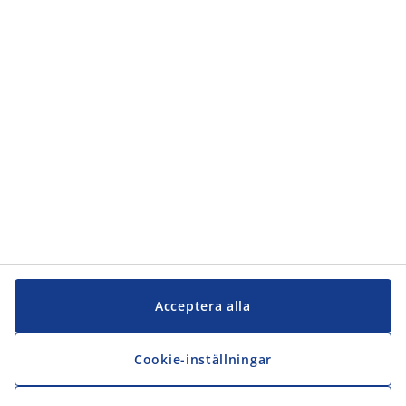
Kundservice
Kundservice
JYSK
JYSK
Kontakta oss
Följ JYSK
Acceptera alla
Cookie-inställningar