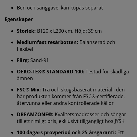
Ben och sänggavel kan köpas separat
Egenskaper
Storlek:
B120 x L200 cm. Höjd: 39 cm
Mediumfast resårbotten:
Balanserad och
flexibel
Vi personifierar din upplevelse
Färg:
Sand-91
OEKO-TEX® STANDARD 100:
Testad för skadliga
På JYSK använder vi cookies och mobilidentifierare för
ämnen
att säkerställa en bra upplevelse när du besöker vår
webbplats. Cookies samlar in information om dig för
FSC® Mix:
Trä och skogsbaserat material i den
att säkerställa funktionalitet, statistik och relevant
här produkten kommer från FSC®-certifierade,
marknadsföring.
återvunna eller andra kontrollerade källor
När vi accepterar marknadsföringscookies kommer vi
DREAMZONE®:
Kvalitetsmadrasser och sängar
att dela dina webbläsardata med
till ett rimligt pris, exklusivt tillgängligt hos JYSK
marknadsföringspartners (t.ex. Google, Meta och
TikTok) för skräddarsydda och statiska annonser. Du
100 dagars provperiod och 25-årsgaranti:
Ett