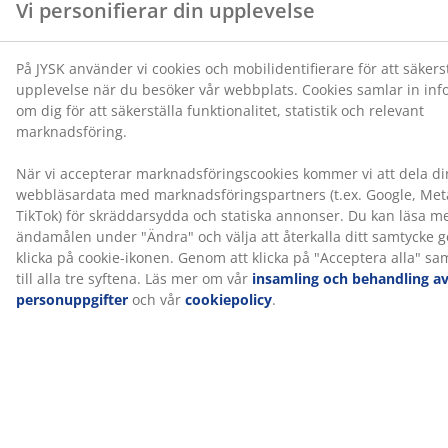
1 resårbotten med riktat stöd
Resårbottnen är utformad för att ge dig riktat stöd
genom kombinationen av komfortzoner och lager. Den
är indelad i 7 komfortzoner och 3 komfortlager, som
inkluderar pocketfjädrar och polyeterskum, som var
och en bidrar till djup och övergripande stöd. Varje
pocketfjäder är omkapslad i en egen tygficka och
anpassar sig individuellt efter din kropp. Det gör
madrassen både flexibel och stödjande.
Färg
Matcha din säng med en sänggavel i färgkoden sand-91
för ett enhetligt och stilrent intryck. En sänggavel tillför
karaktär till sovrummet och hjälper till att minska
märken på väggen som kan uppstå när man sover nära
den.
OEKO-TEX® STANDARD 100
Denna produkt är OEKO-TEX® STANDARD 100-
certifierad. Det innebär att varje del av produkten har
testats av oberoende OEKO-TEX®-institut och uppfyller