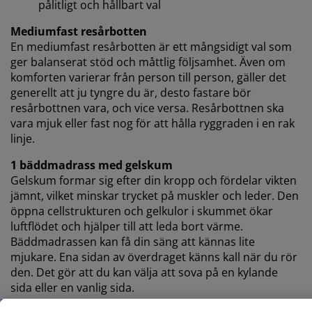
kan läsa mer om ändamålen under "Ändra" och välja
pålitligt och hållbart val
att återkalla ditt samtycke genom att klicka på cookie-
ikonen. Genom att klicka på "Acceptera alla" samtycker
Mediumfast resårbotten
du till alla tre syftena. Läs mer om vår
insamling och
En mediumfast resårbotten är ett mångsidigt val som
behandling av personuppgifter
och vår
cookiepolicy
.
ger balanserat stöd och måttlig följsamhet. Även om
komforten varierar från person till person, gäller det
generellt att ju tyngre du är, desto fastare bör
resårbottnen vara, och vice versa. Resårbottnen ska
vara mjuk eller fast nog för att hålla ryggraden i en rak
linje.
1 bäddmadrass med gelskum
Gelskum formar sig efter din kropp och fördelar vikten
jämnt, vilket minskar trycket på muskler och leder. Den
öppna cellstrukturen och gelkulor i skummet ökar
luftflödet och hjälper till att leda bort värme.
Bäddmadrassen kan få din säng att kännas lite
mjukare. Ena sidan av överdraget känns kall när du rör
den. Det gör att du kan välja att sova på en kylande
sida eller en vanlig sida.