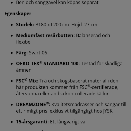
Ben och sänggavel kan köpas separat
Egenskaper
Storlek:
B180 x L200 cm. Höjd: 27 cm
Mediumfast resårbotten:
Balanserad och
flexibel
Vi personifierar din upplevelse
Färg:
Svart-06
På JYSK använder vi cookies och mobilidentifierare för
®
OEKO-TEX
STANDARD 100:
Testad för skadliga
att säkerställa en bra upplevelse när du besöker vår
ämnen
webbplats. Cookies samlar in information om dig för
att säkerställa funktionalitet, statistik och relevant
®
FSC
Mix:
Trä och skogsbaserat material i den
marknadsföring.
®
här produkten kommer från FSC
-certifierade,
återvunna eller andra kontrollerade källor
När vi accepterar marknadsföringscookies kommer vi
®
att dela dina webbläsardata med
DREAMZONE
:
Kvalitetsmadrasser och sängar till
marknadsföringspartners (t.ex. Google, Meta och
ett rimligt pris, exklusivt tillgängligt hos JYSK
TikTok) för skräddarsydda och statiska annonser. Du
15-årsgaranti:
Ett långvarigt val
kan läsa mer om ändamålen under "Ändra" och välja
att återkalla ditt samtycke genom att klicka på cookie-