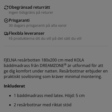
Obegränsad returrätt
Ingen tidsgräns på returer
Prisgaranti
30 dagars prisgaranti på alla varor
Flexibla leveranser
Få produkterna dit du vill på det sätt du vill
FJELNA resårbotten 180x200 cm med KOLA
®
bäddmadrass från DREAMZONE
är utformad för att
ge dig komfort under natten. Resårbottnar erbjuder en
praktiskt sovlösning som kräver minimal montering.
Inkluderat
1 bäddmadrass med latex. Höjd: 5 cm
2 resårbottnar med riktat stöd