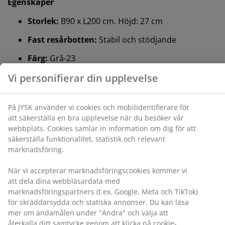
Egenskaper
Storlek:
B90 x L200 cm. Höjd: 27 cm
Fast resårbotten:
Stabil och stödjande
Färg:
Grå-23
Vi personifierar din upplevelse
®
OEKO-TEX
STANDARD 100:
Testad för skadliga
ämnen
På JYSK använder vi cookies och mobilidentifierare för
att säkerställa en bra upplevelse när du besöker vår
®
FSC
Mix:
Trä och skogsbaserat material i den
webbplats. Cookies samlar in information om dig för
®
här produkten kommer från FSC
-certifierade,
att säkerställa funktionalitet, statistik och relevant
återvunna eller andra kontrollerade källor
marknadsföring.
®
DREAMZONE
:
Kvalitetsmadrasser och sängar till
När vi accepterar marknadsföringscookies kommer vi
ett rimligt pris, exklusivt tillgängligt hos JYSK
att dela dina webbläsardata med
marknadsföringspartners (t.ex. Google, Meta och
15-årsgaranti:
Ett långvarigt val
TikTok) för skräddarsydda och statiska annonser. Du
Fast resårbotten
kan läsa mer om ändamålen under "Ändra" och välja
En fast resårbotten hjälper till att fördela din
att återkalla ditt samtycke genom att klicka på cookie-
kroppsvikt jämnt vilket ger en stabil sovyta och
ikonen. Genom att klicka på "Acceptera alla" samtycker