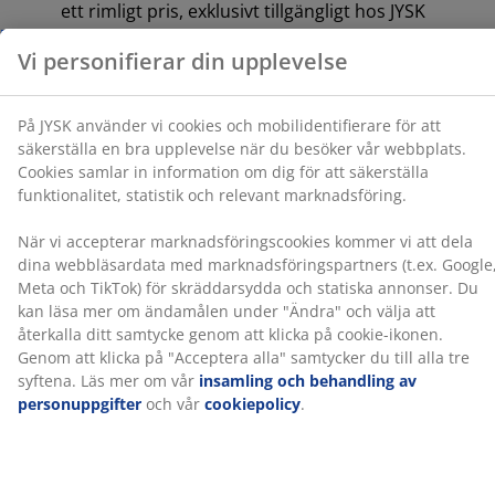
ett rimligt pris, exklusivt tillgängligt hos JYSK
att återkalla ditt samtycke genom att klicka på cookie-
ikonen. Genom att klicka på "Acceptera alla" samtycker
15-årsgaranti:
Ett långvarigt val
du till alla tre syftena. Läs mer om vår
insamling och
behandling av personuppgifter
och vår
cookiepolicy
.
Mediumfast resårbotten
En mediumfast resårbotten är ett mångsidigt val som
ger balanserat stöd och måttlig följsamhet. Även om
komforten varierar från person till person, gäller det
generellt att ju tyngre du är, desto fastare bör
resårbottnen vara, och vice versa. Resårbottnen ska
vara mjuk eller fast nog för att hålla ryggraden i en rak
linje.
1 bäddmadrass med latex
Latex har en responsiv och spänstig känsla. Det
innebär att madrassen anpassar sig snabbt när du rör
dig och ger dig rätt stöd natt efter natt. En andningsbar
bäddmadrass med latex kan hjälpa dig att hålla dig torr
och bekväm om du tenderar att känna dig varm när du
sover. Bäddmadrassen gör att sängen känns lite
mjukare. Överdraget kan tvättas i 60°C.