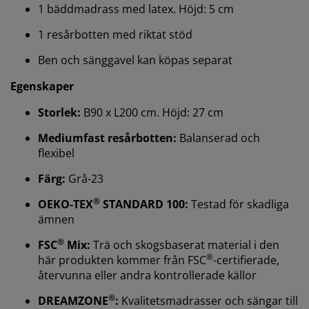
1 bäddmadrass med latex. Höjd: 5 cm
1 resårbotten med riktat stöd
Ben och sänggavel kan köpas separat
Egenskaper
Storlek:
B90 x L200 cm. Höjd: 27 cm
Vi personifierar din upplevelse
Mediumfast resårbotten:
Balanserad och
flexibel
På JYSK använder vi cookies och mobilidentifierare för
att säkerställa en bra upplevelse när du besöker vår
Färg:
Grå-23
webbplats. Cookies samlar in information om dig för
®
att säkerställa funktionalitet, statistik och relevant
OEKO-TEX
STANDARD 100:
Testad för skadliga
marknadsföring.
ämnen
®
FSC
Mix:
Trä och skogsbaserat material i den
När vi accepterar marknadsföringscookies kommer vi
®
här produkten kommer från FSC
-certifierade,
att dela dina webbläsardata med
återvunna eller andra kontrollerade källor
marknadsföringspartners (t.ex. Google, Meta och
TikTok) för skräddarsydda och statiska annonser. Du
®
DREAMZONE
:
Kvalitetsmadrasser och sängar till
kan läsa mer om ändamålen under "Ändra" och välja