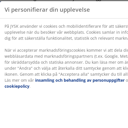
karaktär till sovrummet och hjälper till att minska
märken på väggen som kan uppstå när man sover nära
den.
®
OEKO-TEX
STANDARD 100
®
Denna produkt är OEKO-TEX
STANDARD 100-
certifierad. Det innebär att varje del av produkten har
®
testats av oberoende OEKO-TEX
-institut och uppfyller
strikta gränsvärden för skadliga ämnen.
®
FSC
Mix
®
FSC
Mix-märket betyder att allt trä och skogsbaserat
material i produkten kommer från en kombination av
®
FSC
-certifierade skogar, återvunnet material eller
®
FSC
-kontrollerat trä.
®
DREAMZONE
®
DREAMZONE
arbetar för att förbättra din sömn med
individuella lösningar inom madrasser och sängar.
Kvalitet och funktionalitet är grundläggande och har
varit det sedan etableringen i Danmark 2003.