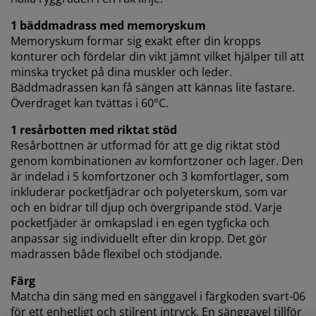
1 bäddmadrass med memoryskum
Memoryskum formar sig exakt efter din kropps
konturer och fördelar din vikt jämnt vilket hjälper till att
minska trycket på dina muskler och leder.
Bäddmadrassen kan få sängen att kännas lite fastare.
Överdraget kan tvättas i 60°C.
1 resårbotten med riktat stöd
Resårbottnen är utformad för att ge dig riktat stöd
genom kombinationen av komfortzoner och lager. Den
är indelad i 5 komfortzoner och 3 komfortlager, som
inkluderar pocketfjädrar och polyeterskum, som var
och en bidrar till djup och övergripande stöd. Varje
pocketfjäder är omkapslad i en egen tygficka och
anpassar sig individuellt efter din kropp. Det gör
madrassen både flexibel och stödjande.
Färg
Matcha din säng med en sänggavel i färgkoden svart-06
för ett enhetligt och stilrent intryck. En sänggavel tillför