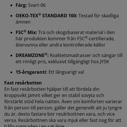
Färg:
Svart-06
®
OEKO-TEX
STANDARD 100:
Testad för skadliga
ämnen
Vi personifierar din upplevelse
®
FSC
Mix:
Trä och skogsbaserat material i den
®
här produkten kommer från FSC
-certifierade,
På JYSK använder vi cookies och mobilidentifierare för
återvunna eller andra kontrollerade källor
att säkerställa en bra upplevelse när du besöker vår
webbplats. Cookies samlar in information om dig för
®
DREAMZONE
:
Kvalitetsmadrasser och sängar till
att säkerställa funktionalitet, statistik och relevant
ett rimligt pris, exklusivt tillgängligt hos JYSK
marknadsföring.
15-årsgaranti:
Ett långvarigt val
När vi accepterar marknadsföringscookies kommer vi
Fast resårbotten
att dela dina webbläsardata med
En fast resårbotten hjälper till att fördela din
marknadsföringspartners (t.ex. Google, Meta och
kroppsvikt jämnt vilket ger en stabil sovyta och
TikTok) för skräddarsydda och statiska annonser. Du
kan läsa mer om ändamålen under "Ändra" och välja
förstärkt stöd hela natten. Även om komforten varierar
att återkalla ditt samtycke genom att klicka på cookie-
från person till person, gäller det generellt att ju tyngre
ikonen. Genom att klicka på "Acceptera alla" samtycker
du är, desto fastare bör resårbottnen vara, och vice
du till alla tre syftena. Läs mer om vår
insamling och
versa. Resårbottnen ska vara mjuk eller fast nog för att
behandling av personuppgifter
och vår
cookiepolicy
.
hålla ryggraden i en rak linje.