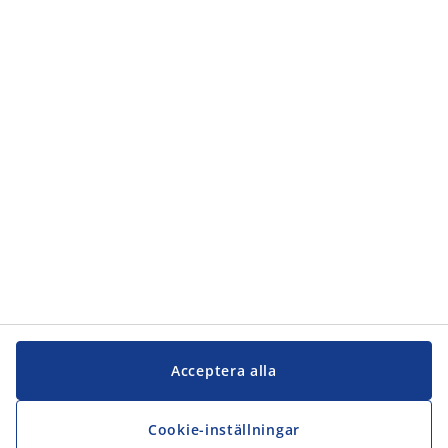
Kundservice
Kundservice
JYSK
JYSK
Kontakta oss
Följ JYSK