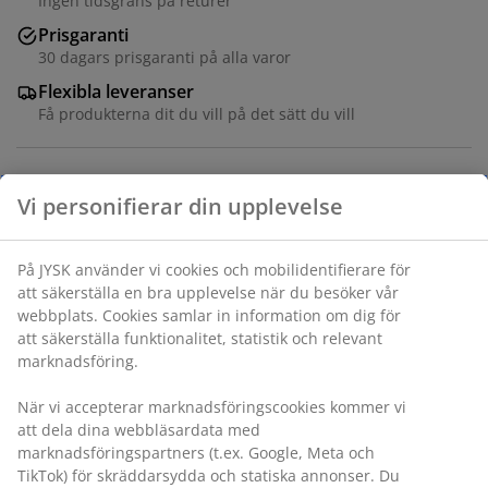
Ingen tidsgräns på returer
Prisgaranti
30 dagars prisgaranti på alla varor
Flexibla leveranser
Få produkterna dit du vill på det sätt du vill
Varunummer: 1830990
Specifikationer
Betyg
(
35
)