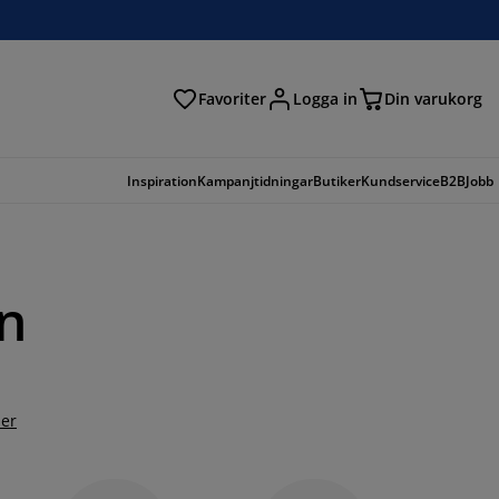
Favoriter
Logga in
Din varukorg
Inspiration
Kampanjtidningar
Butiker
Kundservice
B2B
Jobb
in
er