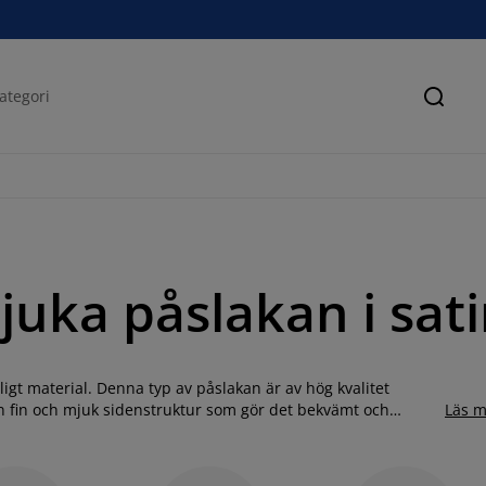
Sök
juka påslakan i sat
igt material. Denna typ av påslakan är av hög kvalitet
 en fin och mjuk sidenstruktur som gör det bekvämt och
Läs m
pulära bäddseten i bomullssatin i många mönster, färger och
 ger en extra mjuk känsla mot huden när du sover.