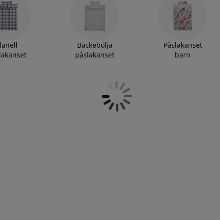
lanell
Bäckebölja
Påslakanset
lakanset
påslakanset
barn