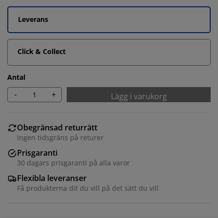
Leverans
Click & Collect
Antal
-
+
Lägg i varukorg
Obegränsad returrätt
Ingen tidsgräns på returer
Vi personifierar din upplevelse
Prisgaranti
30 dagars prisgaranti på alla varor
På JYSK använder vi cookies och mobilidentifierare för
Flexibla leveranser
att säkerställa en bra upplevelse när du besöker vår
Få produkterna dit du vill på det sätt du vill
webbplats. Cookies samlar in information om dig för
att säkerställa funktionalitet, statistik och relevant
marknadsföring.