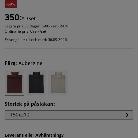
-50%
350:-
/set
Lägsta pris 30 dagar:
699:- /set (-50%)
Ordinarie pris:
699:- /set
Priset gäller till och med: 06.09.2026
Färg
:
Aubergine
Storlek på påslakan
:
150x210
Leverans eller Avhämtning?