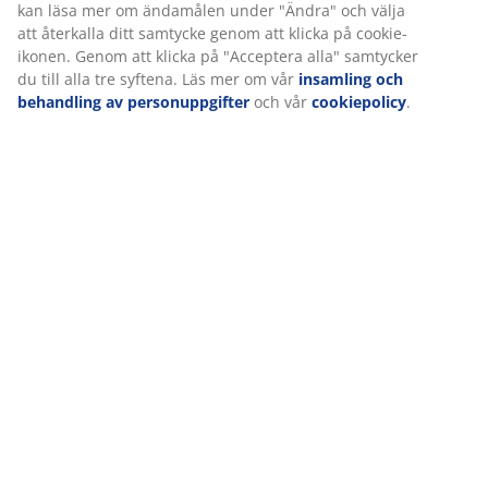
Leverans
Vi personifierar din upplevelse
På JYSK använder vi cookies och mobilidentifierare för att säkers
upplevelse när du besöker vår webbplats. Cookies samlar in in
dig för att säkerställa funktionalitet, statistik och relevant mark
När vi accepterar marknadsföringscookies kommer vi att dela d
webbläsardata med marknadsföringspartners (t.ex. Google, Meta
för skräddarsydda och statiska annonser. Du kan läsa mer om 