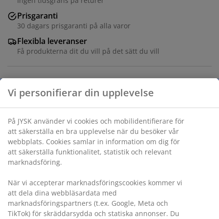
Ingen tidsgräns på returer
Prisgaranti
30 dagars prisgaranti på alla varor
Flexibla leveranser
Få produkterna dit du vill på det sätt du vill
Varunummer: 1820190
Specifikationer
Betyg
(
33
)