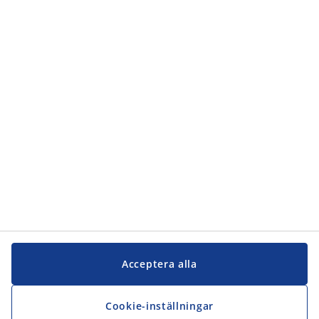
Kundservice
Kundservice
JYSK
JYSK
Kontakta oss
Följ JYSK