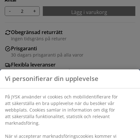
-
+
Lägg i varukorg
Obegränsad returrätt
Ingen tidsgräns på returer
Prisgaranti
30 dagars prisgaranti på alla varor
Flexibla leveranser
Få produkterna dit du vill på det sätt du vill
Varunummer: 7392690
Specifikationer