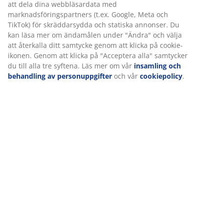
Betyg
(
7
)
Om varumärket
Leverans
Vi personifierar din upplevelse
På JYSK använder vi cookies och mobilidentifierare för att säkers
upplevelse när du besöker vår webbplats. Cookies samlar in inf
om dig för att säkerställa funktionalitet, statistik och relevant
marknadsföring.
När vi accepterar marknadsföringscookies kommer vi att dela d