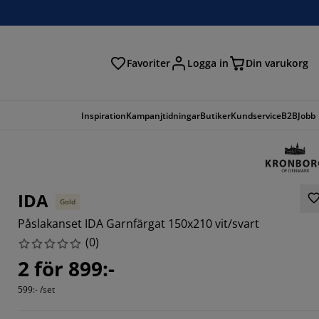
Favoriter
Logga in
Din varukorg
Inspiration
Kampanjtidningar
Butiker
Kundservice
B2B
Jobb
IDA
Gold
Påslakanset IDA Garnfärgat 150x210 vit/svart
(
0
)
2 för 899:-
599:- /set