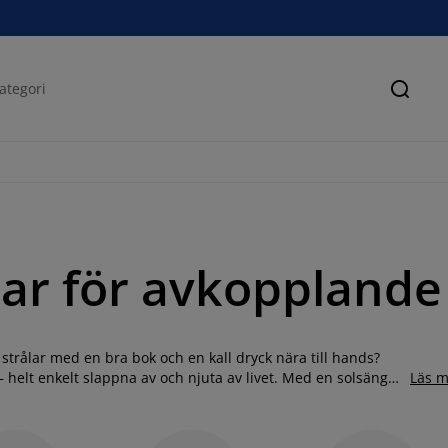
Sök
lar för avkopplande
s strålar med en bra bok och en kall dryck nära till hands?
 helt enkelt slappna av och njuta av livet. Med en solsäng
Läs m
 och vardag. Vi har många olika solsängar, solbäddar och
smak och dina behov. Vi har bland annat solsängar i
 trä. Kombinera din solsäng med ett loungeset och skapa en