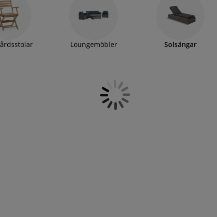
a total komfort kan det vara en bra idé att komplettera
ynor i många olika färger.
årdsstolar
Loungemöbler
Solsängar