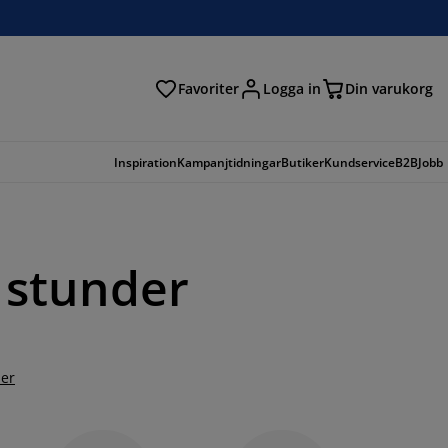
Favoriter
Logga in
Din varukorg
Inspiration
Kampanjtidningar
Butiker
Kundservice
B2B
Jobb
 stunder
er