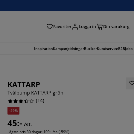
Favoriter
Logga in
Din varukorg
Inspiration
Kampanjtidningar
Butiker
Kundservice
B2B
Jobb
KATTARP
Tvålpump KATTARP grön
(
14
)
-59%
5714%
45:-
/st.
7142%
Lägsta pris 30 dagar:
109:- /st. (-59%)