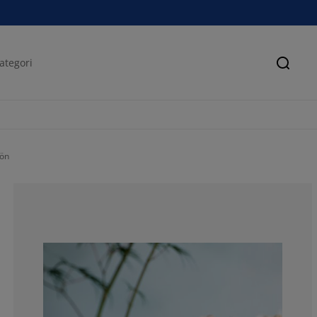
Sök
ön
57.1428571428
7.14285714285