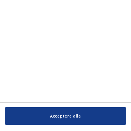
Kategorier
Kundservice
Kundservice
JYSK
JYSK
Kontakta oss
Följ JYSK
Acceptera alla