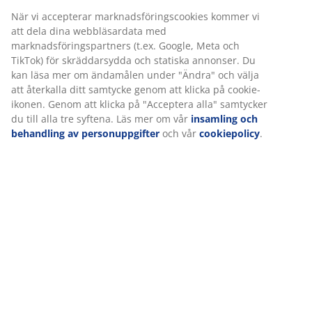
bäddmadrasser är:
När vi accepterar marknadsföringscookies kommer vi
Polyeterskum (standardskum)
att dela dina webbläsardata med
marknadsföringspartners (t.ex. Google, Meta och
Även känt som vanligt skum, standardskum, PU-
TikTok) för skräddarsydda och statiska annonser. Du
skum eller PUR-skum
kan läsa mer om ändamålen under "Ändra" och välja
att återkalla ditt samtycke genom att klicka på cookie-
Ger en absorberande och generellt prisvärd
ikonen. Genom att klicka på "Acceptera alla" samtycker
bäddmadrass
du till alla tre syftena. Läs mer om vår
insamling och
behandling av personuppgifter
och vår
cookiepolicy
.
Som en allmän regel ger en bäddmadrass av
polyeterskum bara en marginell mängd extra
komfort. Dess primära funktion är att skydda den
underliggande madrassen.
Högelastiskt skum (kallskum)
Ett oljebaserat skum, vilket resulterar i en
medelfast till fast bäddmadrass
Fuktabsorberande och ventilerande material
Prisvärd och mycket hållbar