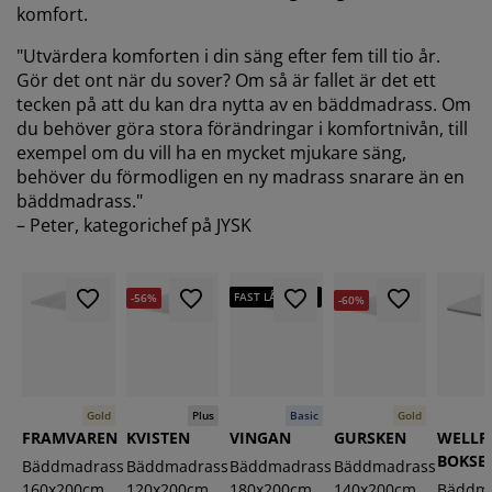
komfort.
"Utvärdera komforten i din säng efter fem till tio år.
Gör det ont när du sover? Om så är fallet är det ett
tecken på att du kan dra nytta av en bäddmadrass. Om
du behöver göra stora förändringar i komfortnivån, till
exempel om du vill ha en mycket mjukare säng,
behöver du förmodligen en ny madrass snarare än en
bäddmadrass."
– Peter, kategorichef på JYSK
FAST LÅGT PRIS
-56%
-60%
Gold
Plus
Basic
Gold
FRAMVAREN
KVISTEN
VINGAN
GURSKEN
WELLP
BOKSE
Bäddmadrass
Bäddmadrass
Bäddmadrass
Bäddmadrass
160x200cm
120x200cm
180x200cm
140x200cm
Bäddm