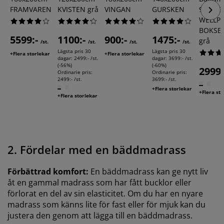
FRAMVAREN
KVISTEN grå
VINGAN
GURSKEN
90x20
WELLP
BOKSEL
5599:-
1100:-
900:-
1475:-
grå
/st.
/st.
/st.
/st.
Lägsta pris 30
Lägsta pris 30
+Flera storlekar
+Flera storlekar
dagar:
2499:- /st.
dagar:
3699:- /st.
(-56%)
(-60%)
2999:
Ordinarie pris:
Ordinarie pris:
2499:- /st.
3699:- /st.
+Flera storlekar
+Flera st
+Flera storlekar
2. Fördelar med en bäddmadrass
Förbättrad komfort:
En bäddmadrass kan ge nytt liv
åt en gammal madrass som har fått bucklor eller
förlorat en del av sin elasticitet. Om du har en nyare
madrass som känns lite för fast eller för mjuk kan du
justera den genom att lägga till en bäddmadrass.