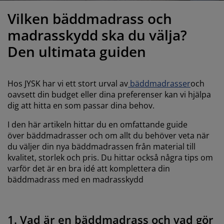
öbelvård
tebelysning
nsektsnät
akan
äddmadrasser
elysning
Vilken bäddmadrass och
önsterfilm
amping
arderober
adrasskydd
ushållsartiklar
madrasskydd ska du välja?
Den ultimata guiden
ardinstänger och tillbehör
ovrumsmöbler
ängramar
arnrum
ytillbehör och sytråd
ängbotten med förvaring
vätt och stryk
Hos JYSK har vi ett stort urval av
b
äddmadrasser
och
oavsett din budget eller dina preferenser kan vi hjälpa
ängbottnar
usdjur
dig att hitta en som passar dina behov.
I den här artikeln hittar du en omfattande guide
arnmadrasser
över bäddmadrasser och om allt du behöver veta när
du väljer din nya bäddmadrassen från material till
arnsängar
kvalitet, storlek och pris. Du hittar också några tips om
varför det är en bra idé att komplettera din
bäddmadrass med en madrasskydd
1. Vad är en bäddmadrass och vad gör