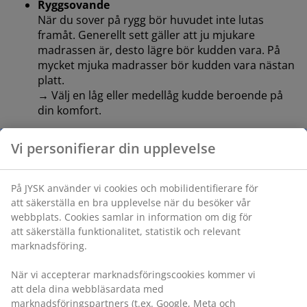
Ryggsovande
När du sover på rygg bör huvudet inte lutas
framåt. Generellt sett gäller att ju mjukare
madrassen är, desto lägre bör kudden vara. På
mycket mjuka madrasser bör kudden vara nästan
platt.
→ Välj en låg eller medellåg kudde beroende på
din komfort.
Om du sover på mage, vilket är mindre idealiskt för
Vi personifierar din upplevelse
ryggradsjustering, är en mycket låg kudde – eller ingen
alls – oftast bäst.
På JYSK använder vi cookies och mobilidentifierare för
att säkerställa en bra upplevelse när du besöker vår
webbplats. Cookies samlar in information om dig för
att säkerställa funktionalitet, statistik och relevant
4. Tänk på fyllningen inuti din kudde
marknadsföring.
Kuddens fyllningstyp påverkar också dess höjd, känsla
När vi accepterar marknadsföringscookies kommer vi
och hur lätt du kan justera den:
att dela dina webbläsardata med
marknadsföringspartners (t.ex. Google, Meta och