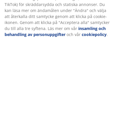
Fiberfyllning
TikTok) för skräddarsydda och statiska annonser. Du
Syntetfibrer ger en fjädrande och elastisk känsla.
kan läsa mer om ändamålen under "Ändra" och välja
Vissa fiberkuddar låter dig
justera höjden
genom
att återkalla ditt samtycke genom att klicka på cookie-
att ta bort eller lägga till fyllning, vilket är praktiskt
ikonen. Genom att klicka på "Acceptera alla" samtycker
om du vill ha en skräddarsydd passform.
du till alla tre syftena. Läs mer om vår
insamling och
behandling av personuppgifter
och vår
cookiepolicy
.
-50%
FAST LÅGT PRIS
-50%
-70%
ULVIK
ROYAL
Basic
Plus
Basic
Plus
BREIDTINDEN
KUNNA
TVERFJELLET
NORDI
Fiberkudde
Fibertäcke
Fiberkudde
Fiberkudde
50x60 ULVIK
Fiberk
150x200
50x60
50x60x3
50x60
BREIDTINDEN
KUNNA
TVERFJELLET
Fossfla
100:-
svalt
ROYAL
/st.
NORDI
Lägsta pris 30
75:-
2 för
dagar:
199:- /st.
/st.
(-50%)