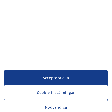
Kundservice
JYSK
JYSK
Kontakta oss
Följ JYSK
Acceptera alla
Cookie-inställningar
Nödvändiga