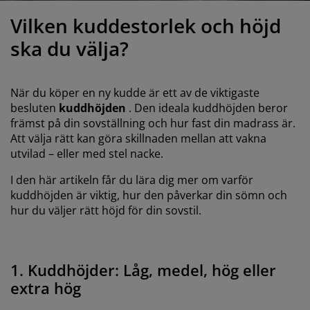
öbelvård
tebelysning
nsektsnät
akan
äddmadrasser
elysning
Vilken kuddestorlek och höjd
önsterfilm
amping
arderober
adrasskydd
ushållsartiklar
ska du välja?
ardinstänger och tillbehör
ovrumsmöbler
ängramar
arnrum
När du köper en ny kudde är ett av de viktigaste
ytillbehör och sytråd
ängbotten med förvaring
vätt och stryk
besluten
kuddhöjden
. Den ideala kuddhöjden beror
främst på din sovställning och hur fast din madrass är.
Att välja rätt kan göra skillnaden mellan att vakna
ängbottnar
usdjur
utvilad – eller med stel nacke.
arnmadrasser
I den här artikeln får du lära dig mer om varför
kuddhöjden är viktig, hur den påverkar din sömn och
arnsängar
hur du väljer rätt höjd för din sovstil.
1. Kuddhöjder: Låg, medel, hög eller
extra hög