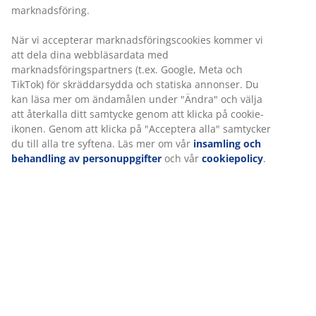
marknadsföring.
När vi accepterar marknadsföringscookies kommer vi
att dela dina webbläsardata med
marknadsföringspartners (t.ex. Google, Meta och
TikTok) för skräddarsydda och statiska annonser. Du
kan läsa mer om ändamålen under "Ändra" och välja
att återkalla ditt samtycke genom att klicka på cookie-
ikonen. Genom att klicka på "Acceptera alla" samtycker
du till alla tre syftena. Läs mer om vår
insamling och
behandling av personuppgifter
och vår
cookiepolicy
.
Inköparens favorit sängkläder
Snygga sängkläder i bomull eller ett nytt påslakanset
kan vara precis vad du behöver för att börja dagen på
rätt sätt.
Läs mer