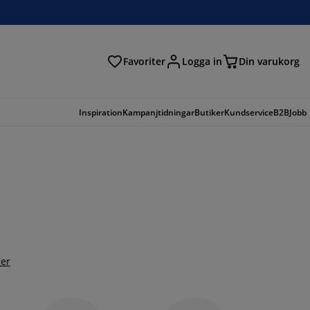
Favoriter
Logga in
Din varukorg
Inspiration
Kampanjtidningar
Butiker
Kundservice
B2B
Jobb
er