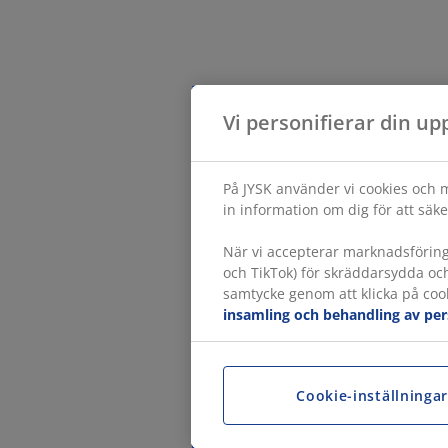
Vi personifierar din up
På JYSK använder vi cookies och m
in information om dig för att säke
När vi accepterar marknadsförin
och TikTok) för skräddarsydda oc
samtycke genom att klicka på cook
insamling och behandling av pe
Cookie-inställninga