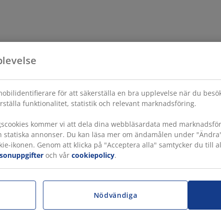
plevelse
obilidentifierare för att säkerställa en bra upplevelse när du bes
rställa funktionalitet, statistik och relevant marknadsföring.
gscookies kommer vi att dela dina webbläsardata med marknadsföri
h statiska annonser. Du kan läsa mer om ändamålen under "Ändra" oc
ie-ikonen. Genom att klicka på "Acceptera alla" samtycker du till a
rsonuppgifter
och vår
cookiepolicy
.
r
Nödvändiga