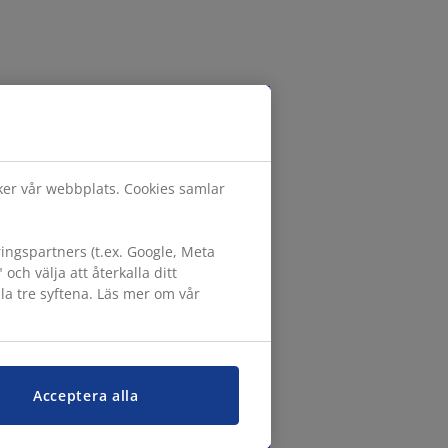
öker vår webbplats. Cookies samlar
ngspartners (t.ex. Google, Meta
h välja att återkalla ditt
lla tre syftena. Läs mer om vår
Acceptera alla