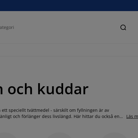
Sök
en och kuddar
ett speciellt tvättmedel - särskilt om fyllningen är av
änligt och förlänger dess livslängd. Här hittar du också en
Läs m
 om du byter mellan sommar- och vintertäcken, eller för alla
 att bära med sig om du behöver ta med ditt täcke för en