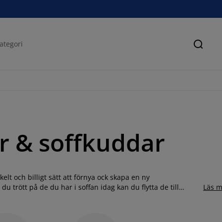
Sök
r & soffkuddar
lt och billigt sätt att förnya ock skapa en ny
 trött på de du har i soffan idag kan du flytta de till
Läs m
n till bra priser och i flera olika modeller och färger. Välj
skuddar. Hitta din favorit till hemmet redan idag.