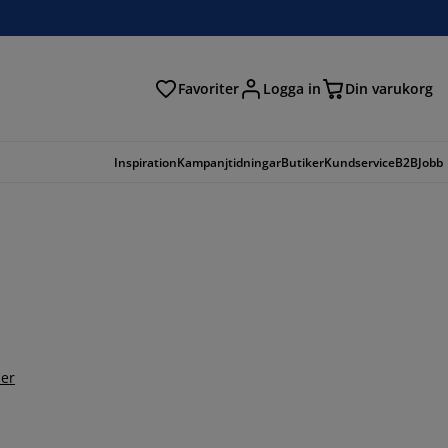
Favoriter
Logga in
Din varukorg
Inspiration
Kampanjtidningar
Butiker
Kundservice
B2B
Jobb
er