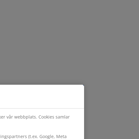
öker vår webbplats. Cookies samlar
ngspartners (t.ex. Google, Meta