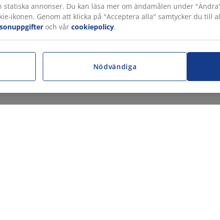
h statiska annonser. Du kan läsa mer om ändamålen under "Ändra" oc
ie-ikonen. Genom att klicka på "Acceptera alla" samtycker du till a
rsonuppgifter
och vår
cookiepolicy
.
r
Nödvändiga