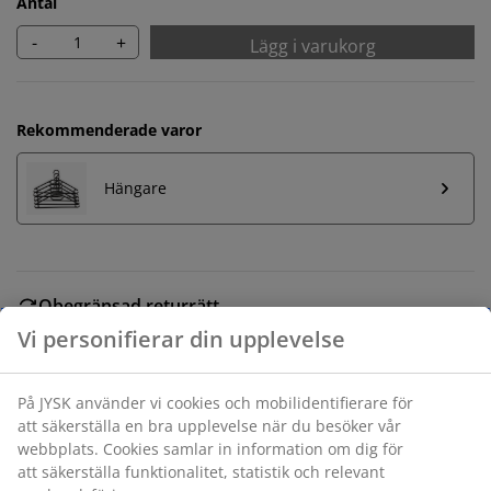
Antal
-
+
Lägg i varukorg
Rekommenderade varor
Hängare
Obegränsad returrätt
Ingen tidsgräns på returer
Prisgaranti
30 dagars prisgaranti på alla varor
Flexibla leveranser
Få produkterna dit du vill på det sätt du vill