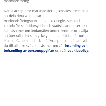
Konstfanér. Garderobsinredning: 4 hyllor och 1
klädstång. B119 x H193 x D51 cm
Varunummer: 3630042
Monteringsanvisning
Specifikationer
Betyg
(
291
)
Leverans