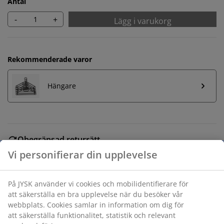
Antal
-
+
Lägg i varukorg
Rekommenderade varor
Hängare
Obegränsad returrätt
Ingen tidsgräns på returer
Prisgaranti
30 dagars prisgaranti på alla varor
Flexibla leveranser
Få produkterna dit du vill på det sätt du vill