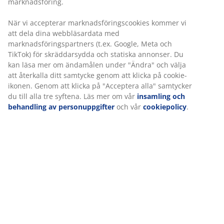
Konstfanér. Garderobsinredning: 1 klädstång B80 x
H193 x D51 cm
Varunummer: 3682171
Monteringsanvisning
Specifikationer
Betyg
Vi personifierar din upplevelse
(
307
)
På JYSK använder vi cookies och mobilidentifierare för att säkers
bra upplevelse när du besöker vår webbplats. Cookies samlar in
Leverans
information om dig för att säkerställa funktionalitet, statistik oc
marknadsföring.