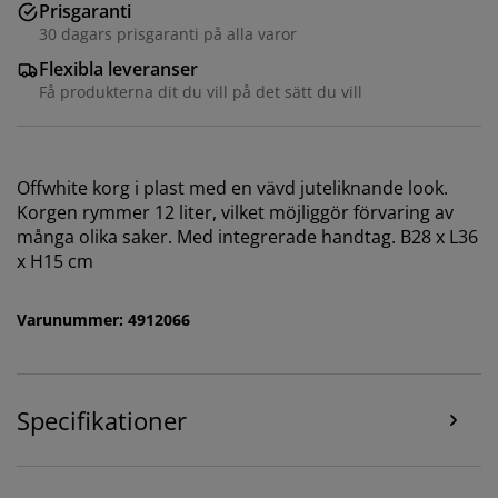
Prisgaranti
30 dagars prisgaranti på alla varor
Flexibla leveranser
Få produkterna dit du vill på det sätt du vill
Offwhite korg i plast med en vävd juteliknande look.
Korgen rymmer 12 liter, vilket möjliggör förvaring av
många olika saker. Med integrerade handtag. B28 x L36
Vi personifierar din upplevelse
x H15 cm
På JYSK använder vi cookies och mobilidentifierare för
Varunummer: 4912066
att säkerställa en bra upplevelse när du besöker vår
webbplats. Cookies samlar in information om dig för
att säkerställa funktionalitet, statistik och relevant
marknadsföring.
Specifikationer
När vi accepterar marknadsföringscookies kommer vi
att dela dina webbläsardata med
marknadsföringspartners (t.ex. Google, Meta och