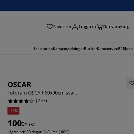
Favoriter
Logga in
Din varukorg
Inspiration
Kampanjtidningar
Butiker
Kundservice
B2B
Jobb
OSCAR
Fotoram OSCAR 60x90cm svart
(
237
)
-60%
6286%
100:-
/st.
1349%
Lägsta pris 30 dagar:
249:- /st. (-60%)