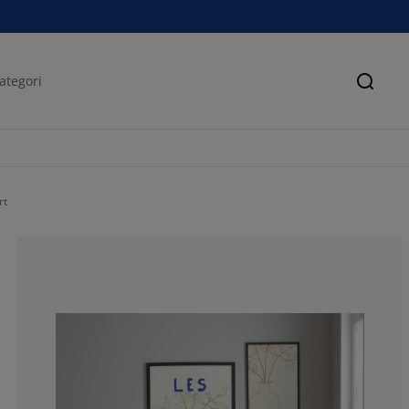
Sök
rt
62.86919831223
13.50210970464