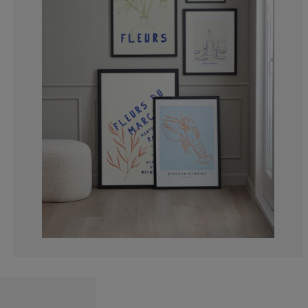
5.063291139240
5.063291139240
13.50210970464