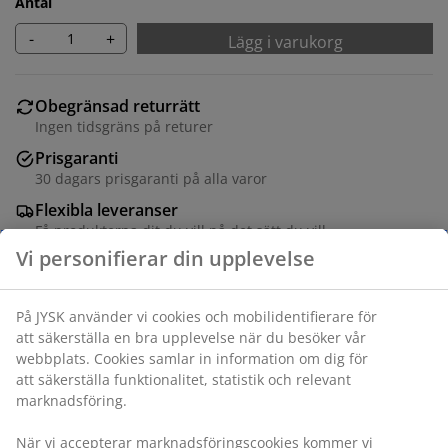
Antal
-
+
Lägg i varukorg
Obegränsad returrätt
Ingen tidsgräns på returer
Prisgaranti
30 dagars prisgaranti på alla varor
Flexibla leveranser
Få produkterna dit du vill på det sätt du vill
Vit fotoram 10x15 cm i MDF med lätt plastfront. Med
fot.
Varunummer: 4912247