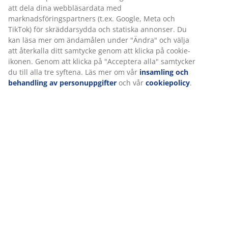
Specifikationer
Betyg
(
50
)
Leverans